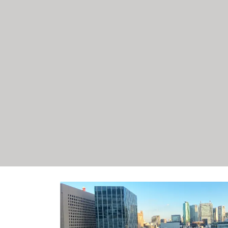
[!% if (image.url!="") { %
[%title%]