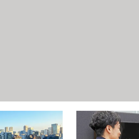
]
[!% } %]