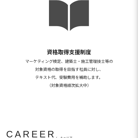
資格取得支援
制度
マーケティング検定、建築士・施工管
理技士等の
対象資格の取得を目指す社
員に対し、
テキスト代、受験費用を補
助します。
（対象資格順次拡大中）
CAREER
/ キャリア